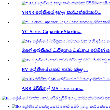
YBX3 ශ්‍රේණියේ ඉහළ කාර්යක්ෂමතාව...
YC Series Capacitor Startin...
මගේ ශ්‍රේණියේ ධාරිත්‍රකය ධාවනය වෙමින් පව
RV ශ්‍රේණියේ යකඩ කවච ක්ෂුද්‍ර ...
ABB ඔරිජිනල් MS series stan...