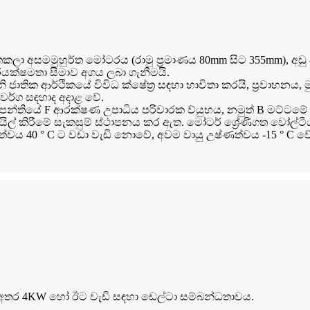
 තෙකලා අසමමුහුර්ත මෝටරය (රාමු ප්‍රමාණය 80mm සිට 355mm), අඩු
යක්ෂමතා සීමාව අගය ලබා ගැනීමයි.
ැනි ජාතික ආර්ථිකයේ විවිධ ක්ෂේත්‍ර සඳහා භාවිතා කරයි, ප්‍රවාහනය,
වර්ග සඳහාද අදාළ වේ.
1).පන්තියේ F ආරක්ෂණ උපාධිය පරිවාරක ව්යුහය, නමුත් B මට්ට
් කිරීමේ සැකසුම් ස්ථාපනය කර ඇත. මෝටර් ශ්‍රේණිගත වෝල්ටීයතාව
්වය 40 ° C ට වඩා වැඩි නොවේ, අවම වායු උෂ්ණත්වය -15 ° C වේ
අතර 4KW හෝ ඊට වැඩි සඳහා ඩෙල්ටා සම්බන්ධතාවය.