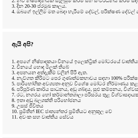
2. නව නිෂ්පාදනයක් සැලසුම් කිරීම සහ සංවර්ධනය කිරීම
3. දින 20-30 ප්රමුඛ කාලය.
4. ඔබගේ ඉල්ලීම මත බෙදා හැරීමේ දේවල්, පරීක්ෂණ දේවල්
ඇයි අපි?
1. අපගේ නිෂ්පාදකයා චීනයේ ඉලෙක්ට්‍රික් මෝටරයේ වෘත්තී
2. චීනයේ හොඳ මිලක් තිබේ
3. අපනයන අත්දැකීම් වලින් පිරී ඇත.
4. නැව්ගත කිරීමට පෙර ගුණාත්මකභාවය සඳහා 100% පරීක්
5. පාරිභෝගික අවශ්‍යතා අනුව විශේෂ මෝටර නිර්මාණය ක
6. පරිපූර්ණ කාර්ය සාධනය, අඩු ශබ්දය, සුළු කම්පනය, විශ්
7. රට, නගරය හෝ කර්මාන්තශාලා පරිසරය තුළ විශ්වාසදා
8. ඉතා අඩු බලශක්ති පරිභෝජනය
9. උසස් ජීවිතය
10. ප්‍රමිතීන් IEC ජාත්‍යන්තර ප්‍රමිතියට අනුකූල වේ
11. අවංක සහ වෘත්තීය සේවය