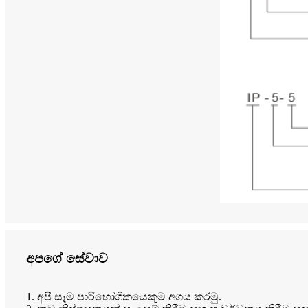
අපගේ සේවාව
1. අපි සෑම පාරිභෝගිකයෙකුම අගය කරමු.