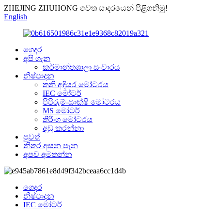
ZHEJING ZHUHONG වෙත සාදරයෙන් පිළිගනිමු!
English
ගෙදර
අපි ගැන
කර්මාන්තශාලා සංචාරය
නිෂ්පාදන
තනි අදියර මෝටරය
IEC මෝටර්
පිපිරුම්-සාක්ෂි මෝටරය
MS මෝටර්
තිරිංග මෝටරය
අඩු කරන්නා
පුවත්
නිතර අසන පැන
අපව අමතන්න
ගෙදර
නිෂ්පාදන
IEC මෝටර්