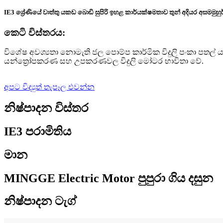
IE3 ශ්‍රේණියේ වාත්තු යකඩ බොඩි සුපිරි ඉහළ කාර්යක්ෂමතාව තුන් අදියර අසමමු
කෙටි විස්තරය:
විශේෂ අවශ්‍යතා නොමැති ජල පොම්ප කාර්මික විදුලි පංකා පතල්
යන්ත්‍රෝපකරණ සහ උපකරණවල විදුලි මෝටර භාවිතා වේ.
අපට විද්‍යුත් තැපෑල එවන්න
නිෂ්පාදන විස්තර
IE3 පරාමිතිය
මාන
MINGGE Electric Motor පුපුරා ගිය දසුන
නිෂ්පාදන ටැග්