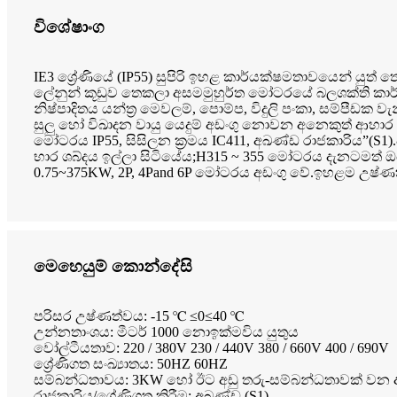
විශේෂාංග
IE3 ශ්‍රේණියේ (IP55) සුපිරි ඉහළ කාර්යක්ෂමතාවයෙන් යුත්
ලේනුන් කූඩුව තෙකලා අසමමුහුර්ත මෝටරයේ බලශක්ති කාර්
නිෂ්පාදිතය යන්ත්‍ර මෙවලම්, පොම්ප, විදුලි පංකා, සම්පීඩක ව
සුලු හෝ විඛාදන වායු යෙදුම් අඩංගු නොවන අනෙකුත් ආහාර 
මෝටරය IP55, සිසිලන ක්‍රමය IC411, අඛණ්ඩ රාජකාරිය”(S
භාර ශබ්දය ඉල්ලා සිටියේය;H315 ~ 355 මෝටරය දැනටමත් ඔයිල
0.75~375KW, 2P, 4Pand 6P මෝටරය අඩංගු වේ.ඉහළම උෂ්ණත
මෙහෙයුම් කොන්දේසි
පරිසර උෂ්ණත්වය: -15 ℃ ≤0≤40 ℃
උන්නතාංශය: මීටර් 1000 නොඉක්මවිය යුතුය
වෝල්ටීයතාව: 220 / 380V 230 / 440V 380 / 660V 400 / 690V
ශ්‍රේණිගත සංඛ්‍යාතය: 50HZ 60HZ
සම්බන්ධතාවය: 3KW හෝ ඊට අඩු තරු-සම්බන්ධතාවක් වන 
රාජකාරිය/ශ්‍රේණිගත කිරීම: අඛණ්ඩ (S1)