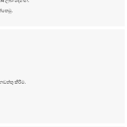
EM ලබා දෙන්න.
්තෙමු.
ඩත්තු කිරීම.