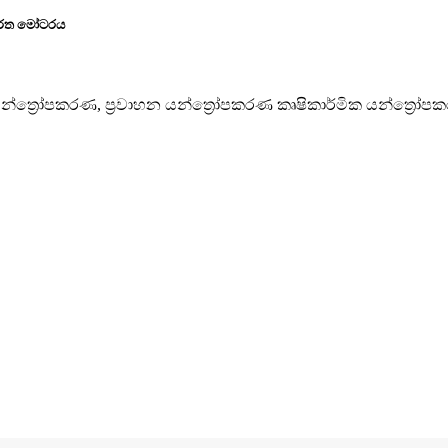
හුර්ත මෝටරය
 යන්ත්‍රෝපකරණ, ප්‍රවාහන යන්ත්‍රෝපකරණ කෘෂිකාර්මික යන්ත්‍රෝ