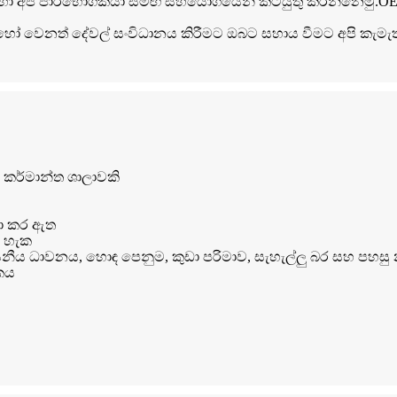
 සඳහා අපි පාරිභෝගිකයා සමඟ සහයෝගයෙන් කටයුතු කරන්නෙමු.O
 හෝ වෙනත් දේවල් සංවිධානය කිරීමට ඔබට සහාය වීමට අපි කැමැත
ය කර්මාන්ත ශාලාවකි
ෂා කර ඇත
ළ හැක
වසනීය ධාවනය, හොඳ පෙනුම, කුඩා පරිමාව, සැහැල්ලු බර සහ පහසු න
යකය