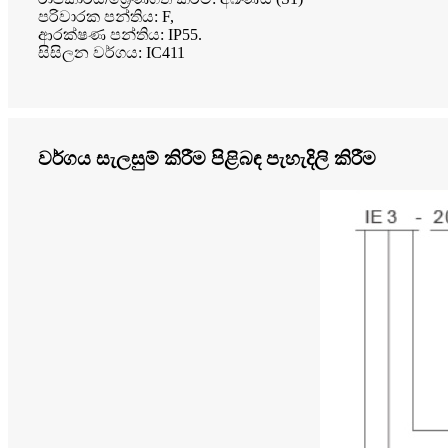
පරිවාරක පන්තිය: F,
ආරක්ෂණ පන්තිය: IP55.
සිසිලන වර්ගය: IC411
වර්ගය සැලසුම් කිරීම පිළිබඳ පැහැදිලි කිරීම