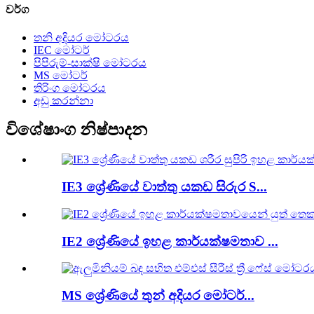
වර්ග
තනි අදියර මෝටරය
IEC මෝටර්
පිපිරුම්-සාක්ෂි මෝටරය
MS මෝටර්
තිරිංග මෝටරය
අඩු කරන්නා
විශේෂාංග නිෂ්පාදන
IE3 ශ්‍රේණියේ වාත්තු යකඩ සිරුර S...
IE2 ශ්‍රේණියේ ඉහළ කාර්යක්ෂමතාව ...
MS ශ්‍රේණියේ තුන් අදියර මෝටර්...