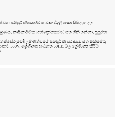
 පීඩන සම්පුර්ණයෙන්ම සංවෘත විදුලි පංකා සිසිලන ලද
 මුද්‍රණය, කෘෂිකාර්මික යන්ත්‍රෝපකරණ සහ ගිනි ගන්නා, පුපුරන
මේ තක්සේරුවේදී උෂ්ණත්වයේ සම්පූර්ණ පරාසය, සහ තක්සේරු
 380V, ශ්‍රේණිගත සංඛ්‍යාත 50Hz, බල ශ්‍රේණිගත කිරීම
.