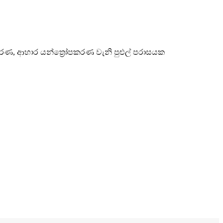
පකරණ, ආහාර යන්ත්‍රෝපකරණ වැනි පුළුල් පරාසයක