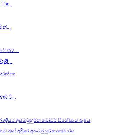
තී...