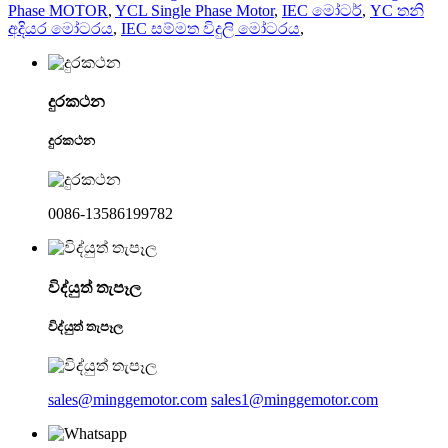
Phase MOTOR
,
YCL Single Phase Motor
,
IEC මෝටර්
,
YC තනි
අදියර මෝටරය
,
IEC සම්මත විදුලි මෝටරය
,
දුරකථන
දුරකථන
0086-13586199782
විද්යුත් තැපෑල
විද්යුත් තැපෑල
sales@minggemotor.com
sales1@minggemotor.com