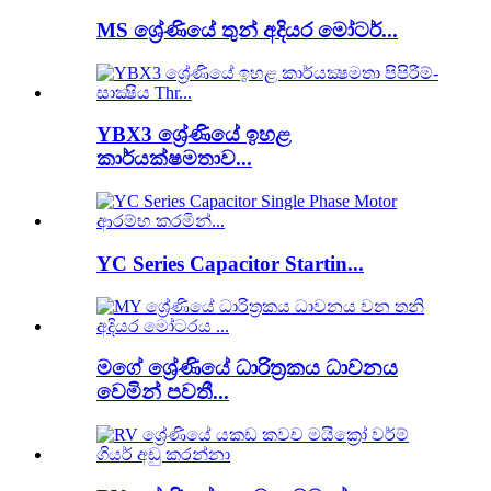
MS ශ්‍රේණියේ තුන් අදියර මෝටර්...
YBX3 ශ්‍රේණියේ ඉහළ
කාර්යක්ෂමතාව...
YC Series Capacitor Startin...
මගේ ශ්‍රේණියේ ධාරිත්‍රකය ධාවනය
වෙමින් පවතී...