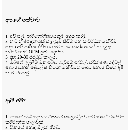
අපගේ සේවාව
1. අපි සෑම පාරිභෝගිකයෙකුම අගය කරමු.
2. නව නිෂ්පාදනයක් සැලසුම් කිරීම සහ සංවර්ධනය කිරීම
සඳහා අපි පාරිභෝගිකයා සමඟ සහයෝගයෙන් කටයුතු
කරන්නෙමු.OEM ලබා දෙන්න.
3. දින 20-30 ප්රමුඛ කාලය.
4. ඔබගේ ඉල්ලීම මත බෙදා හැරීමේ දේවල්, පරීක්ෂණ දේවල්
හෝ වෙනත් දේවල් සංවිධානය කිරීමට ඔබට සහාය වීමට අපි
කැමැත්තෙමු.
ඇයි අපි?
1. අපගේ නිෂ්පාදකයා චීනයේ ඉලෙක්ට්‍රික් මෝටරයේ වෘත්තීය
කර්මාන්ත ශාලාවකි.
2. චීනයේ හොඳ මිලක් තිබේ.