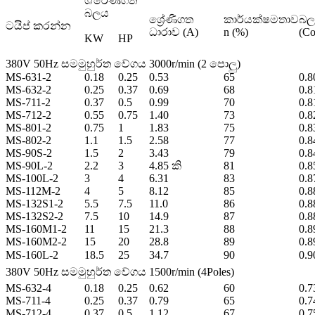
ශ්රේණිගත
බලය
ශ්‍රේණිගත
කාර්යක්ෂමතාව
බල
ටයිප් කරන්න
ධාරාව (A)
n (%)
(C
KW
HP
380V 50Hz සමමුහුර්ත වේගය 3000r/min (2 පොලු)
MS-631-2
0.18
0.25
0.53
65
0.8
MS-632-2
0.25
0.37
0.69
68
0.8
MS-711-2
0.37
0.5
0.99
70
0.8
MS-712-2
0.55
0.75
1.40
73
0.8
MS-801-2
0.75
1
1.83
75
0.8
MS-802-2
1.1
1.5
2.58
77
0.8
MS-90S-2
1.5
2
3.43
79
0.8
MS-90L-2
2.2
3
4.85 කි
81
0.8
MS-100L-2
3
4
6.31
83
0.8
MS-112M-2
4
5
8.12
85
0.8
MS-132S1-2
5.5
7.5
11.0
86
0.8
MS-132S2-2
7.5
10
14.9
87
0.8
MS-160M1-2
11
15
21.3
88
0.8
MS-160M2-2
15
20
28.8
89
0.8
MS-160L-2
18.5
25
34.7
90
0.9
380V 50Hz සමමුහුර්ත වේගය 1500r/min (4Poles)
MS-632-4
0.18
0.25
0.62
60
0.7
MS-711-4
0.25
0.37
0.79
65
0.7
MS-712-4
0.37
0.5
1.12
67
0.7