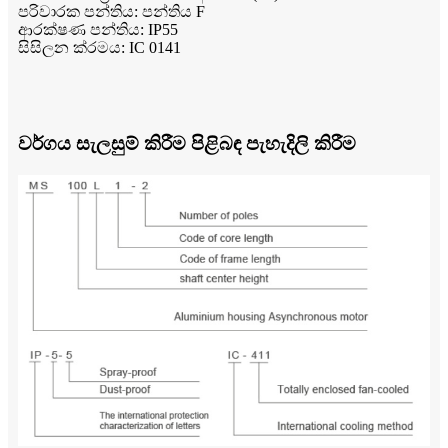
පරිවාරක පන්තිය: පන්තිය F
ආරක්ෂණ පන්තිය: IP55
සිසිලන ක්රමය: IC 0141
වර්ගය සැලසුම් කිරීම පිළිබඳ පැහැදිලි කිරීම