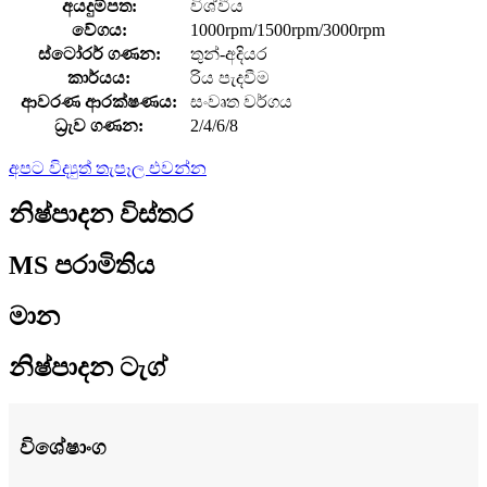
අයදුම්පත:
විශ්වීය
වේගය:
1000rpm/1500rpm/3000rpm
ස්ටෝරර් ගණන:
තුන්-අදියර
කාර්යය:
රිය පැදවීම
ආවරණ ආරක්ෂණය:
සංවෘත වර්ගය
ධ්‍රැව ගණන:
2/4/6/8
අපට විද්‍යුත් තැපෑල එවන්න
නිෂ්පාදන විස්තර
MS පරාමිතිය
මාන
නිෂ්පාදන ටැග්
විශේෂාංග