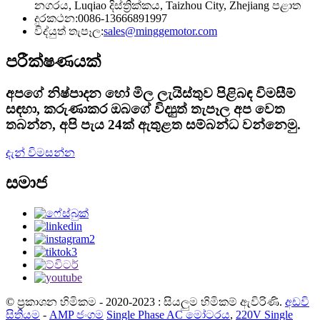
නගරය, Luqiao දිස්ත්‍රික්කය, Taizhou City, Zhejiang පළාත
දුරකථන:
0086-13666891997
විද්යුත් තැපෑල:
sales@minggemotor.com
පරීක්ෂණයක්
අපගේ නිෂ්පාදන හෝ මිල ලැයිස්තුව පිළිබඳ විමසීම්
සඳහා, කරුණාකර ඔබගේ විද්‍යුත් තැපෑල අප වෙත
තබන්න, අපි පැය 24ක් ඇතුළත සම්බන්ධ වන්නෙමු.
දැන් විමසන්න
සමාජ
© ප්‍රකාශන හිමිකම - 2020-2023 : සියලුම හිමිකම් ඇවිරිණි.
අඩවි
සිතියම
-
AMP ජංගම
Single Phase AC මෝටරය
,
220V Single