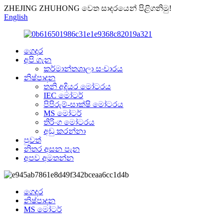
ZHEJING ZHUHONG වෙත සාදරයෙන් පිළිගනිමු!
English
ගෙදර
අපි ගැන
කර්මාන්තශාලා සංචාරය
නිෂ්පාදන
තනි අදියර මෝටරය
IEC මෝටර්
පිපිරුම්-සාක්ෂි මෝටරය
MS මෝටර්
තිරිංග මෝටරය
අඩු කරන්නා
පුවත්
නිතර අසන පැන
අපව අමතන්න
ගෙදර
නිෂ්පාදන
MS මෝටර්