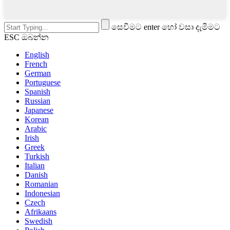
සෙවීමට enter හෝ වසා දැමීමට
ESC ඔබන්න
English
French
German
Portuguese
Spanish
Russian
Japanese
Korean
Arabic
Irish
Greek
Turkish
Italian
Danish
Romanian
Indonesian
Czech
Afrikaans
Swedish