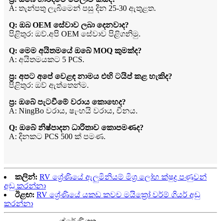
A: තැන්පතු ලැබීමෙන් පසු දින 25-30 ඇතුළත.
Q: ඔබ OEM සේවාව ලබා දෙනවාද?
පිළිතුර: ඔව්.අපි OEM සේවාව පිළිගනිමු.
Q: මෙම අයිතමයේ ඔබේ MOQ කුමක්ද?
A: අයිතමයකට 5 PCS.
ප්‍ර: අපට අපේ වෙළඳ නාමය එහි ටයිප් කළ හැකිද?
පිළිතුර: ඔව් ඇත්තෙන්ම.
ප්‍ර: ඔබේ පැටවීමේ වරාය කොහෙද?
A: NingBo වරාය, ෂැංහයි වරාය, චීනය.
Q: ඔබේ නිෂ්පාදන ධාරිතාව කොපමණද?
A: දිනකට PCS 500 ක් පමණ.
කලින්:
RV ශ්‍රේණියේ ඇලුමිනියම් මිශ්‍ර ලෝහ ක්ෂුද්‍ර පණුවන්
අඩු කරන්නා
ඊළඟ:
RV ශ්‍රේණියේ යකඩ කවච මයික්‍රෝ වර්ම් ගියර් අඩු
කරන්නා