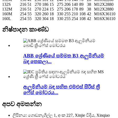
132S
216
51
270
186
15
275
206
140
89
38
M12X28
80
132M
216
51
270
224
15
275
206
178
89
38
M12X28
80
160M
254
55
320
260
18
330
255
210
108
42
M16X36
110
160L
254
55
320
304
18
330
255
254
108
42
M16X36
110
නිෂ්පාදන කාණ්ඩ
ABB ශ්‍රේණියේ සම්මත B3 ඇලුමිනියම්
බඳ තෙකලා...
ඇලුමිනියම් බඳ සහිත එම්එස් සීරීස් ත්‍රී
ෆේස් මෝටරය...
අපව අමතන්න
ලිපිනය: ගොඩනැගිල්ල 1, අංක 227, Xinjie වීදිය, Xinqiao