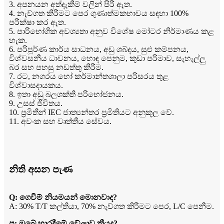
3. අපනයන අත්දැකීම් වලින් පිරී ඇත.
4. නැව්ගත කිරීමට පෙර ගුණාත්මකභාවය සඳහා 100%
පරීක්ෂා කර ඇත.
5. පාරිභෝගික අවශ්‍යතා අනුව විශේෂ මෝටර නිර්මාණය කළ
හැක.
6. පරිපූර්ණ කාර්ය සාධනය, අඩු ශබ්දය, සුළු කම්පනය,
විශ්වසනීය ධාවනය, හොඳ පෙනුම, කුඩා පරිමාව, සැහැල්ලු
බර සහ පහසු නඩත්තු කිරීම.
7. රට, නගරය හෝ කර්මාන්තශාලා පරිසරය තුළ
විශ්වාසදායකය.
8. ඉතා අඩු බලශක්ති පරිභෝජනය.
9. උසස් ජීවිතය.
10. ප්‍රමිතීන් IEC ජාත්‍යන්තර ප්‍රමිතියට අනුකූල වේ.
11. අවංක සහ වෘත්තීය සේවය.
නිති අසන පැණ
Q: ගෙවීම් නියමයන් මොනවාද?
A: 30% T/T කල්තියා, 70% නැව්ගත කිරීමට පෙර, L/C පෙනීම.
ප්‍ර: ඔබේ භාරදීමේ වේලාව කීයද?