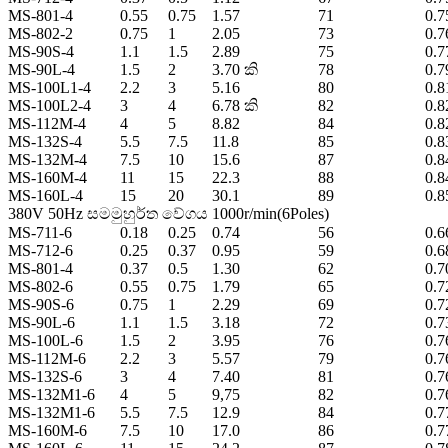
MS-801-4
0.55
0.75
1.57
71
0.7
MS-802-2
0.75
1
2.05
73
0.7
MS-90S-4
1.1
1.5
2.89
75
0.7
MS-90L-4
1.5
2
3.70 කි
78
0.7
MS-100L1-4
2.2
3
5.16
80
0.8
MS-100L2-4
3
4
6.78 කි
82
0.8
MS-112M-4
4
5
8.82
84
0.8
MS-132S-4
5.5
7.5
11.8
85
0.8
MS-132M-4
7.5
10
15.6
87
0.8
MS-160M-4
11
15
22.3
88
0.8
MS-160L-4
15
20
30.1
89
0.8
380V 50Hz සමමුහුර්ත වේගය 1000r/min(6Poles)
MS-711-6
0.18
0.25
0.74
56
0.6
MS-712-6
0.25
0.37
0.95
59
0.6
MS-801-4
0.37
0.5
1.30
62
0.7
MS-802-6
0.55
0.75
1.79
65
0.7
MS-90S-6
0.75
1
2.29
69
0.7
MS-90L-6
1.1
1.5
3.18
72
0.7
MS-100L-6
1.5
2
3.95
76
0.7
MS-112M-6
2.2
3
5.57
79
0.7
MS-132S-6
3
4
7.40
81
0.7
MS-132M1-6
4
5
9,75
82
0.7
MS-132M1-6
5.5
7.5
12.9
84
0.7
MS-160M-6
7.5
10
17.0
86
0.7