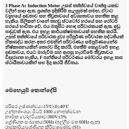
3 Phase Ac Induction Motor උසස් තත්ත්වයේ වාත්තු යකඩ
වලින් සාදා ඇත. ප්‍රශස්ත ඉදිකිරීම් සැලසුමක් සමඟ, ඒවාට
ව්‍යුහයේ දෘඩතාව සහ තීව්‍රතාවයේ අවශ්‍යතාවය සහතික කළ
හැකිය. සිලිකන් වානේ තහඩු ස්ටටෝර හරයේ සහ රෝටර්
හරයේ භාවිතා වේ, එය මතුපිට හොඳ පරිවාරකයක් ඇත, අඩු
පාඩුවක් ඇත. එය ඉහළ කාර්යක්ෂමතාවයක් සහතික කරයි.
උසස් තත්ත්වයේ පරිවාරක ද්‍රව්‍ය පරිපූර්ණ පරිවාරක පද්ධතියක්
ඒකාබද්ධ කරන අතර එමඟින් පරිවරණය සම්පූර්ණයෙන්ම
නිෂ්කාශනයකින් තොරව සිදු කරයි, එතීෙම් කෙළවරේ ඉහළ
දෘඩතාවය, එයට මාරුවීම සහ ආපසු හැරවීමේ තීව්‍රතාවය
විඳදරාගත හැකිය, F පන්තියේ පරිවරණය මෝටරය ඉහළ තාප
ස්ථායීතාවයකින් සහ දිගු කරයි ජීවිතය.
මෙහෙයුම් කොන්දේසි
පරිසර උෂ්ණත්වය:-15℃≤0≤40℃
උන්නතාංශය: මීටර් 1000 නොඉක්මවන
නාමික වෝල්ටීයතාව:380V±5%
ශ්‍රේණිගත සංඛ්‍යාතය:50Hz (ඉල්ලීම මත 60Hz ඇත)
රාජකාරිය/ශ්‍රේණිගත කිරීම:අඛණ්ඩ (S1)