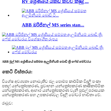
RV ශ්‍රේණියේ යකඩ කවච ක්ෂුද්‍ර ...
ABB ඔරිජිනල් MS series stan...
ABB මුල් MS ශ්‍රේණියේ සම්මත ඇලුමිනියම් බොඩි ත්‍රි-ෆේස් මෝටරය
කෙටි විස්තරය:
විශේෂ අවශ්‍යතා නොමැතිව ජල පොම්ප කාර්මික විදුලි පංකා
පතල් යන්ත්‍රෝපකරණ, ප්‍රවාහන යන්ත්‍රෝපකරණ කෘෂිකාර්මික
යන්ත්‍රෝපකරණ, ආහාර යන්ත්‍රෝපකරණ වැනි පුළුල් පරාසයක
යන්ත්‍රෝපකරණ සහ උපකරණවල විදුලි මෝටර භාවිතා වේ.
රාමුව: