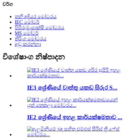
වර්ග
තනි අදියර මෝටරය
IEC මෝටර්
පිපිරුම්-සාක්ෂි මෝටරය
MS මෝටර්
තිරිංග මෝටරය
අඩු කරන්නා
විශේෂාංග නිෂ්පාදන
IE3 ශ්‍රේණියේ වාත්තු යකඩ සිරුර S...
IE2 ශ්‍රේණියේ ඉහළ කාර්යක්ෂමතාව ...